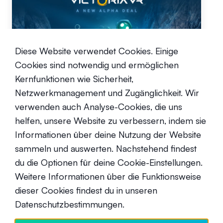
Diese Website verwendet Cookies. Einige
Alpha-Gelegenheit im Metaverse -
Cookies sind notwendig und ermöglichen
Victoria VR
Kernfunktionen wie Sicherheit,
Fortgeschrittene
18. März 2024
Netzwerkmanagement und Zugänglichkeit. Wir
verwenden auch Analyse-Cookies, die uns
helfen, unsere Website zu verbessern, indem sie
1
2
Vorherige
Nächste
Informationen über deine Nutzung der Website
sammeln und auswerten. Nachstehend findest
du die Optionen für deine Cookie-Einstellungen.
Weitere Informationen über die Funktionsweise
dieser Cookies findest du in unseren
Datenschutzbestimmungen.