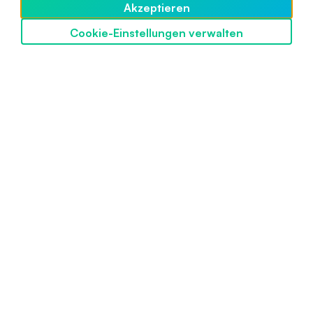
Akzeptieren
Cookie-Einstellungen verwalten
SwissBorg entdecken
Powered by SwissBorg
Mit Stolz in der Schweiz entwickelt