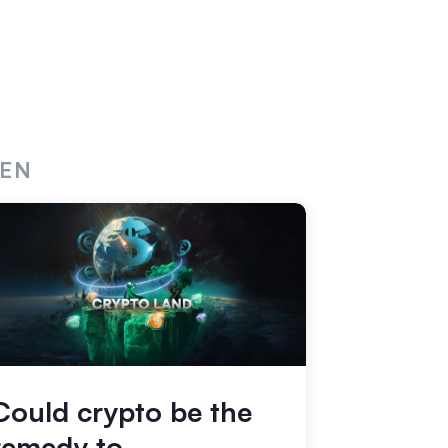
REN
Could crypto be the
remedy to