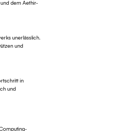
 und dem Aethir-
erks unerlässlich.
stützen und
tschritt in
ich und
-Computing-