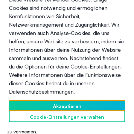
beispielsweise ein Trendindikator wie der gleitende
Cookies sind notwendig und ermöglichen
Durchschnitt sehr gut mit einem Momentum-Indikator
Kernfunktionen wie Sicherheit,
wie dem RSI kombinieren. Denn während der gleitende
Durchschnitt die Richtung des Trends anzeigt, würde
Netzwerkmanagement und Zugänglichkeit. Wir
der RSI die Stärke des Trends anzeigen.
verwenden auch Analyse-Cookies, die uns
helfen, unsere Website zu verbessern, indem sie
Handelsindikatoren vs. eigene
Informationen über deine Nutzung der Website
Strategien
sammeln und auswerten. Nachstehend findest
Eine Handelsstrategie ist ein umfassender Plan, den du
du die Optionen für deine Cookie-Einstellungen.
für die Durchführung deiner Handelsaktivitäten
Weitere Informationen über die Funktionsweise
benötigest. Sie beinhaltet die Aufstellung eines Plans,
dieser Cookies findest du in unseren
eine Reihe von Zielen, eine Risikotoleranz und die
Datenschutzbestimmungen.
Befolgung einer Reihe von Regeln, die festlegen, wann
eine Aktion auf dem Markt durchgeführt werden sollte.
Akzeptieren
Kurz gesagt, es ist ein beabsichtigter Rahmen, der deine
Handelsbemühungen leitet. Das Ziel ist es, das finanzielle
Cookie-Einstellungen verwalten
SwissBorg entdecken
Risiko zu minimieren und viele unnötige Entscheidungen
zu vermeiden.