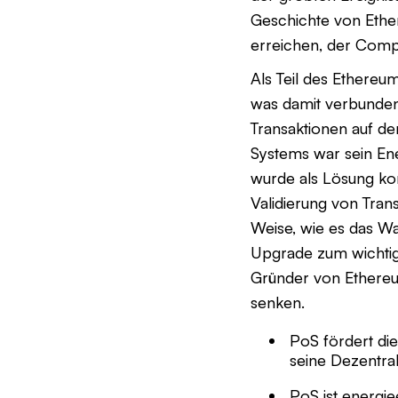
Geschichte von Ether
erreichen, der Compu
Als Teil des Ethereu
was damit verbunden
Transaktionen auf de
Systems war sein En
wurde als Lösung kon
Validierung von Tran
Weise, wie es das W
Upgrade zum wichtigs
Gründer von Ethere
senken.
PoS fördert die
seine Dezentrali
PoS ist energi