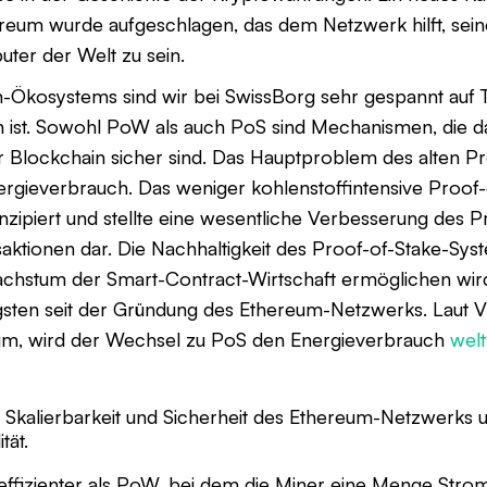
eum wurde aufgeschlagen, das dem Netzwerk hilft, sein
ter der Welt zu sein.
m-Ökosystems sind wir bei SwissBorg sehr gespannt auf 
 ist. Sowohl PoW als auch PoS sind Mechanismen, die da
r Blockchain sicher sind. Das Hauptproblem des alten P
ergieverbrauch. Das weniger kohlenstoffintensive Proof
zipiert und stellte eine wesentliche Verbesserung des 
saktionen dar. Die Nachhaltigkeit des Proof-of-Stake-Sys
achstum der Smart-Contract-Wirtschaft ermöglichen wir
ten seit der Gründung des Ethereum-Netzwerks. Laut Vit
um, wird der Wechsel zu PoS den Energieverbrauch
wel
 Skalierbarkeit und Sicherheit des Ethereum-Netzwerks un
tät.
eeffizienter als PoW, bei dem die Miner eine Menge Str