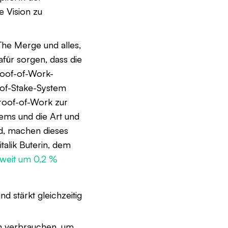
e Vision zu
The Merge und alles,
für sorgen, dass die
roof-of-Work-
-of-Stake-System
Proof-of-Work zur
tems und die Art und
d, machen dieses
alik Buterin, dem
tweit um 0,2 %
d stärkt gleichzeitig
om verbrauchen, um