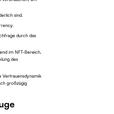
erlich sind.
rrency.
achfrage durch das
rend im NFT-Bereich,
cklung des
se Vertrauensdynamik
ich großzügig
Auge