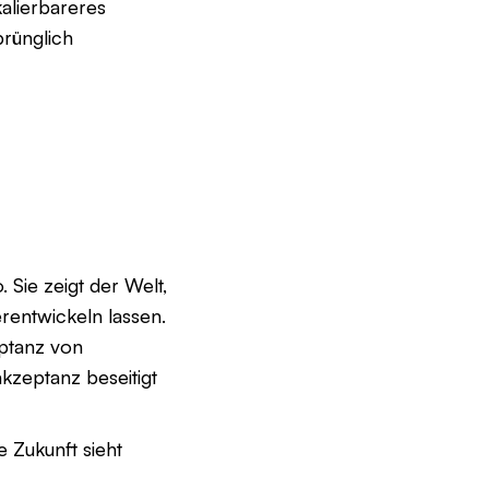
alierbareres
prünglich
 Sie zeigt der Welt,
rentwickeln lassen.
eptanz von
kzeptanz beseitigt
e Zukunft sieht