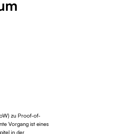
zum
oW) zu Proof-of-
nte Vorgang ist eines
itel in der