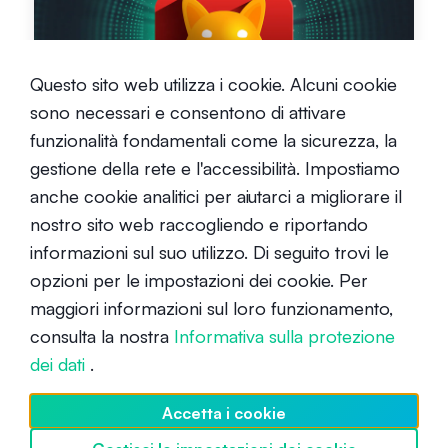
Che cos'è Shiba Inu (SHIB)?
Questo sito web utilizza i cookie. Alcuni cookie
sono necessari e consentono di attivare
Principiante
19 ottobre 2022
funzionalità fondamentali come la sicurezza, la
gestione della rete e l'accessibilità. Impostiamo
anche cookie analitici per aiutarci a migliorare il
nostro sito web raccogliendo e riportando
informazioni sul suo utilizzo. Di seguito trovi le
opzioni per le impostazioni dei cookie. Per
Che cos'è PancakeSwap?
maggiori informazioni sul loro funzionamento,
consulta la nostra
Informativa sulla protezione
Principiante
26 marzo 2022
dei dati
.
Accetta i cookie