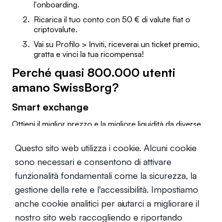
l'onboarding.
Ricarica il tuo conto con 50 € di valute fiat o
criptovalute.
Vai su Profilo > Inviti, riceverai un ticket premio,
gratta e vinci la tua ricompensa!
Perché quasi 800.000 utenti
amano SwissBorg?
Smart exchange
Ottieni il miglior prezzo e la migliore liquidità da diverse
piattaforme di cambio senza commissioni nascoste.
Questo sito web utilizza i cookie. Alcuni cookie
Guadagna sulle tue crypto
sono necessari e consentono di attivare
SwissBorg Earn ti offre i migliori rendimenti giornalieri
funzionalità fondamentali come la sicurezza, la
sulle tue criptovalute.
gestione della rete e l'accessibilità. Impostiamo
SwissBorg Alpha
anche cookie analitici per aiutarci a migliorare il
nostro sito web raccogliendo e riportando
Accedi a esclusive offerte di investimento anticipato a