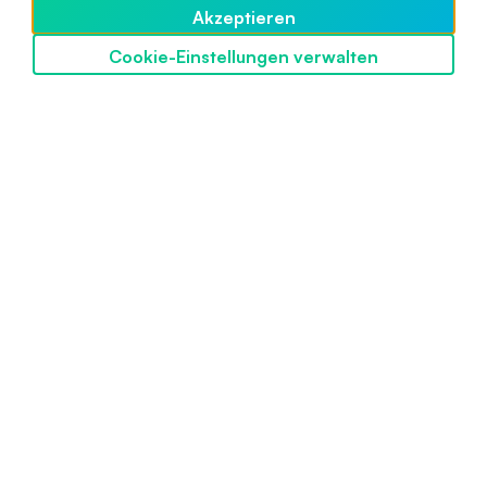
Akzeptieren
Cookie-Einstellungen verwalten
SwissBorg entdecken
Powered by SwissBorg
Mit Stolz in der Schweiz entwickelt