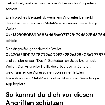
betrachtet, und das Geld an die Adresse des Angreifers
schickt.
Ein typisches Beispiel ist, wenn ein Angreifer bemerkt,
dass Joe sein Geld von MetaMask zu seiner SwissBorg-
Wallet
0xd132B0B0F89D688fd65ad07177Bf79dA22B4876d
schickt.
Der Angreifer generiert die Wallet
0x420553DD7A78772a4D9F2e282c328b0B679787
und sendet etwas "Dust"-Guthaben an Joes Metamask-
Wallet. Der Angreifer hofft, dass Joe beim nächsten
Geldtransfer die Adressdaten von seiner letzten
Transaktion auf MetaMask und nicht von der SwissBorg-
App kopiert.
So kannst du dich vor diesen
Angriffen schützen