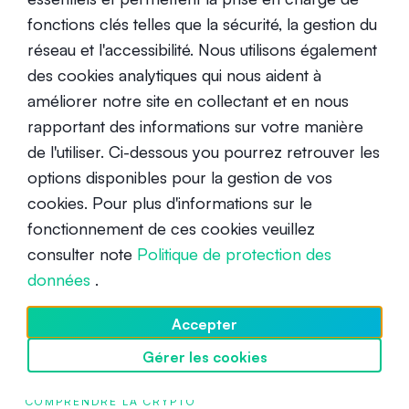
attirent désormais de plus en plus les investisseurs
fonctions clés telles que la sécurité, la gestion du
institutionnels. L'augmentation de la demande nécessite
réseau et l'accessibilité. Nous utilisons également
une évaluation plus professionnelle des sources sous-
des cookies analytiques qui nous aident à
jacentes de risques et d'opportunités. Les appels à une
améliorer notre site en collectant et en nous
meilleure gestion des risques font partie de la maturation
du marché, qui devrait finalement inclure le
rapportant des informations sur votre manière
remplacement de l'autorégulation et de la gouvernance
de l'utiliser. Ci-dessous you pourrez retrouver les
automatisée par des structures de supervision et de
options disponibles pour la gestion de vos
réglementation efficaces. Et le meilleur dans tout cela,
cookies. Pour plus d'informations sur le
c'est qu'avec des actifs numériques comme les
fonctionnement de ces cookies veuillez
cryptomonnaies, toute personne un peu douée en
consulter note
Politique de protection des
technologie et capable d'utiliser un explorateur de
données
.
blockchain ou d'autres outils analytiques peut avoir
accès à des données apparemment illimitées pour aider
Accepter
à atténuer les risques d'investissement.
Gérer les cookies
Découvrir SwissBorg
COMPRENDRE LA CRYPTO