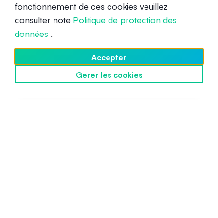
fonctionnement de ces cookies veuillez
consulter note
Politique de protection des
données
.
Riche ou fortuné, quelle est la
différence ?
Accepter
Intermédiaire
19 février 2025
Gérer les cookies
Découvrir SwissBorg