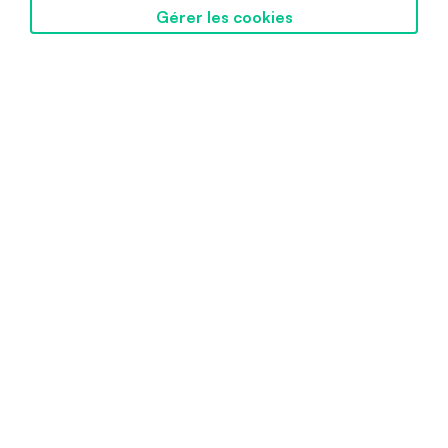
Gérer les cookies
Découvrir SwissBorg
Créé par SwissBorg
Fièrement conçue en Suisse