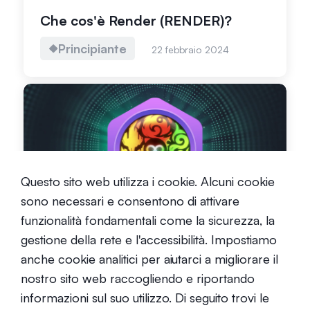
Che cos'è Render (RENDER)?
Principiante
22 febbraio 2024
Che cos’è Gensokishi (MV)?
Questo sito web utilizza i cookie. Alcuni cookie
sono necessari e consentono di attivare
Principiante
18 aprile 2023
funzionalità fondamentali come la sicurezza, la
gestione della rete e l'accessibilità. Impostiamo
anche cookie analitici per aiutarci a migliorare il
nostro sito web raccogliendo e riportando
informazioni sul suo utilizzo. Di seguito trovi le