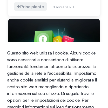
Principiante
8 aprile 2020
Come funziona la Blockchain
Questo sito web utilizza i cookie. Alcuni cookie
sono necessari e consentono di attivare
Principiante
24 agosto 2023
funzionalità fondamentali come la sicurezza, la
gestione della rete e l'accessibilità. Impostiamo
anche cookie analitici per aiutarci a migliorare il
nostro sito web raccogliendo e riportando
informazioni sul suo utilizzo. Di seguito trovi le
opzioni per le impostazioni dei cookie. Per
Che cos'è il Bitcoin?
maggiori informazioni sul loro funzionamento,