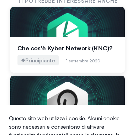
TI POTREBBE INTERESSARE ANCHE
Che cos'è Kyber Network (KNC)?
Principiante
1 settembre 2020
Che cos'è Polkadot?
Questo sito web utilizza i cookie. Alcuni cookie
sono necessari e consentono di attivare
Principiante
7 ottobre 2021