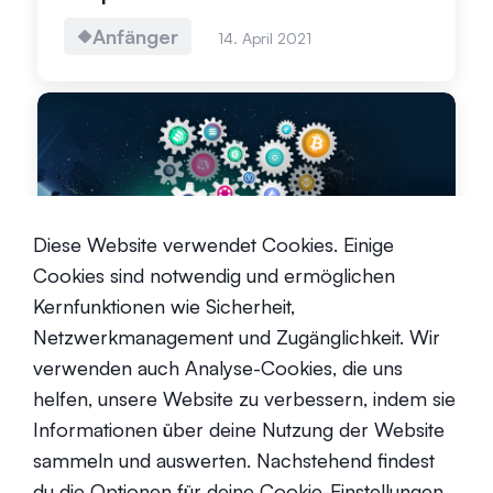
Anfänger
14. April 2021
Thematisches Investieren: Was ist
Diese Website verwendet Cookies. Einige
das und wie fängt man an?
Cookies sind notwendig und ermöglichen
Kernfunktionen wie Sicherheit,
Anfänger
20. Mai 2022
Netzwerkmanagement und Zugänglichkeit. Wir
verwenden auch Analyse-Cookies, die uns
helfen, unsere Website zu verbessern, indem sie
Informationen über deine Nutzung der Website
sammeln und auswerten. Nachstehend findest
du die Optionen für deine Cookie-Einstellungen.