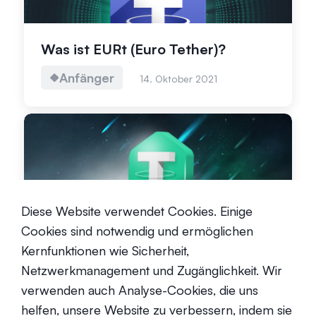
Was ist EURt (Euro Tether)?
Anfänger
14. Oktober 2021
Analyse des USDT (Tether) und
Diese Website verwendet Cookies. Einige
der damit verbundenen Risiken
Cookies sind notwendig und ermöglichen
Kernfunktionen wie Sicherheit,
Fortgeschrittene
26. Mai 2022
Netzwerkmanagement und Zugänglichkeit. Wir
verwenden auch Analyse-Cookies, die uns
helfen, unsere Website zu verbessern, indem sie