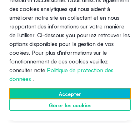
réseau et l'accessibilité. Nous utilisons également
des cookies analytiques qui nous aident à
Rééquilibrage du portfolio : un
améliorer notre site en collectant et en nous
outil pour gérer les risques et
rapportant des informations sur votre manière
maintenir la diversification
de l'utiliser. Ci-dessous you pourrez retrouver les
Avancé
27 mai 2022
options disponibles pour la gestion de vos
cookies. Pour plus d'informations sur le
fonctionnement de ces cookies veuillez
consulter note
Politique de protection des
données
.
Accepter
L'importance de la diversification
Gérer les cookies
Débutant
11 janvier 2021
Découvrir SwissBorg