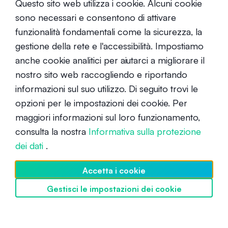
Questo sito web utilizza i cookie. Alcuni cookie
sono necessari e consentono di attivare
Come investire in crypto?
funzionalità fondamentali come la sicurezza, la
gestione della rete e l'accessibilità. Impostiamo
Principiante
4 febbraio 2021
anche cookie analitici per aiutarci a migliorare il
nostro sito web raccogliendo e riportando
informazioni sul suo utilizzo. Di seguito trovi le
opzioni per le impostazioni dei cookie. Per
maggiori informazioni sul loro funzionamento,
consulta la nostra
Informativa sulla protezione
Investimento Tematico: Cos'è e
dei dati
.
come iniziare?
Accetta i cookie
Principiante
20 maggio 2022
Gestisci le impostazioni dei cookie
Scopri SwissBorg