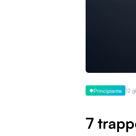
12 g
Principiante
7 trapp