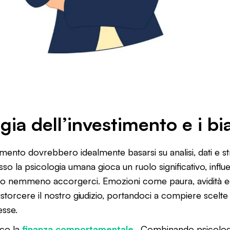
gia dell’investimento e i bi
timento dovrebbero idealmente basarsi su analisi, dati e st
esso la psicologia umana gioca un ruolo significativo, influ
o nemmeno accorgerci. Emozioni come paura, avidità e
storcere il nostro giudizio, portandoci a compiere scelt
esse.
oco la
finanza comportamentale
. Combinando psicolog