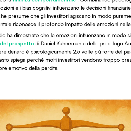
oni e i bias cognitivi influenzano le decisioni finanziarie.
 che presume che gli investitori agiscano in modo puramen
ale riconosce il profondo impatto delle emozioni nelle 
io ha dimostrato che le emozioni influenzano in modo sign
 del prospetto
di Daniel Kahneman e dello psicologo Am
dere denaro è psicologicamente 2,5 volte più forte del pi
sto spiega perché molti investitori vendono troppo presto
lore emotivo della perdita.