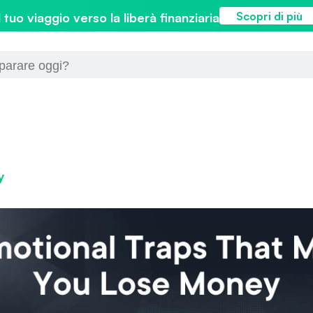
Scopri di più
l tuo viaggio verso la liberà finanziaria
y