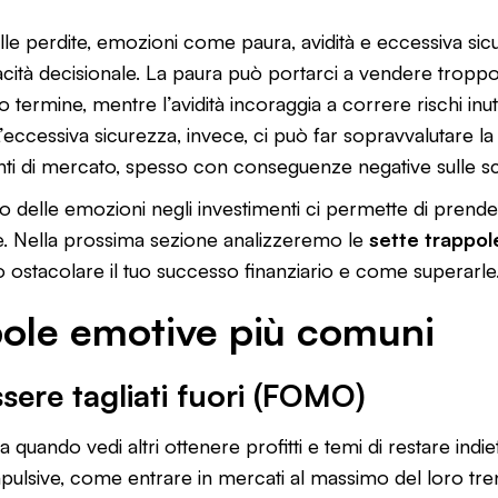
alle perdite, emozioni come paura, avidità e eccessiva si
acità decisionale. La paura può portarci a vendere trop
 termine, mentre l’avidità incoraggia a correre rischi inutil
eccessiva sicurezza, invece, ci può far sopravvalutare la
i di mercato, spesso con conseguenze negative sulle sce
 delle emozioni negli investimenti ci permette di prender
e. Nella prossima sezione analizzeremo le
sette trappol
ostacolare il tuo successo finanziario e come superarle
pole emotive più comuni
ssere tagliati fuori (FOMO)
quando vedi altri ottenere profitti e temi di restare indi
pulsive, come entrare in mercati al massimo del loro tren