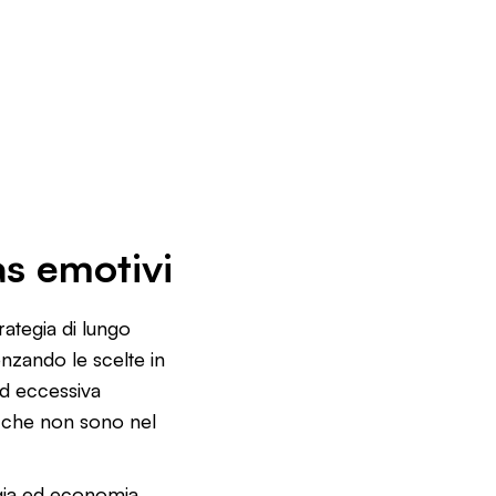
as emotivi
rategia di lungo
enzando le scelte in
d eccessiva
e che non sono nel
ia ed economia,