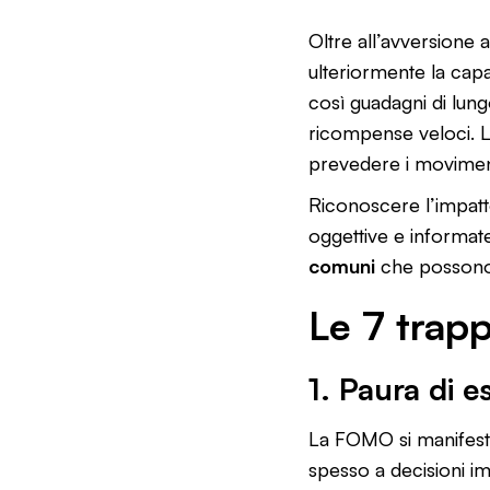
Oltre all’avversione 
ulteriormente la cap
così guadagni di lungo
ricompense veloci. L’
prevedere i moviment
Riconoscere l’impatto
oggettive e informat
comuni
che possono 
Le 7 trap
1. Paura di e
La FOMO si manifesta 
spesso a decisioni im