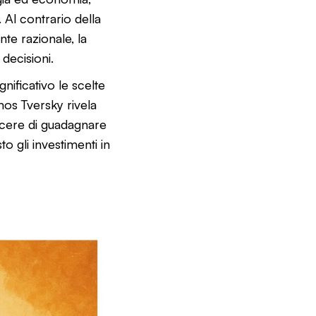
 Al contrario della
te razionale, la
decisioni.
ificativo le scelte
os Tversky rivela
acere di guadagnare
 gli investimenti in