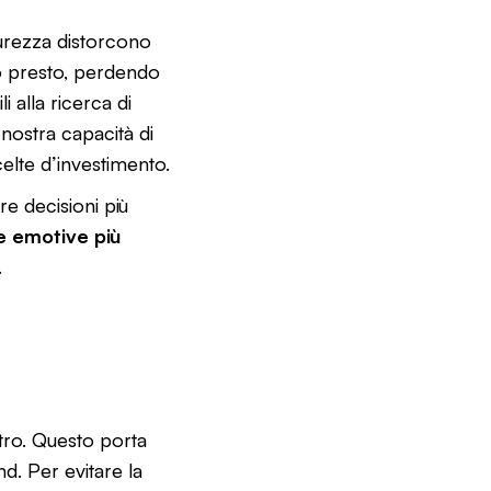
curezza distorcono
po presto, perdendo
i alla ricerca di
 nostra capacità di
lte d’investimento.
e decisioni più
e emotive più
.
etro. Questo porta
d. Per evitare la