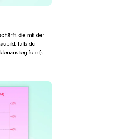
härft, die mit der
bild, falls du
denanstieg führt).