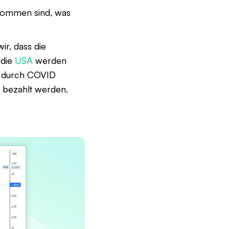
ekommen sind, was
ir, dass die
 die
USA
werden
h durch COVID
n bezahlt werden.