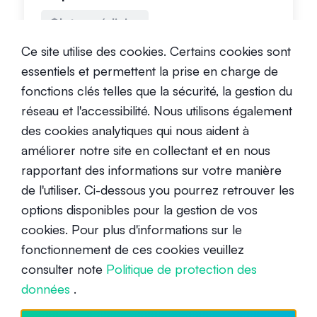
Intermédiaire
30 janvier 2024
Ce site utilise des cookies. Certains cookies sont
essentiels et permettent la prise en charge de
fonctions clés telles que la sécurité, la gestion du
réseau et l'accessibilité. Nous utilisons également
des cookies analytiques qui nous aident à
améliorer notre site en collectant et en nous
Blockchain Gaming: Un nouveau
rapportant des informations sur votre manière
paradigme pour l'industrie du jeu
vidéo
de l'utiliser. Ci-dessous you pourrez retrouver les
Débutant
8 juillet 2020
options disponibles pour la gestion de vos
cookies. Pour plus d'informations sur le
fonctionnement de ces cookies veuillez
consulter note
Politique de protection des
données
.