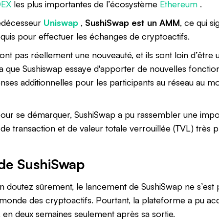
DEX
les plus importantes de l’écosystème
Ethereum
.
édécesseur
Uniswap
,
SushiSwap est un AMM
, ce qui si
equis pour effectuer les échanges de cryptoactifs.
nt pas réellement une nouveauté, et ils sont loin d’être u
que Sushiswap essaye d'apporter de nouvelles fonctionna
ses additionnelles pour les participants au réseau au 
 pour se démarquer, SushiSwap a pu rassembler une im
de transaction et de valeur totale verrouillée (TVL) très 
 de SushiSwap
doutez sûrement, le lancement de SushiSwap ne s’est pa
monde des cryptoactifs. Pourtant, la plateforme a pu ac
 en deux semaines seulement après sa sortie.