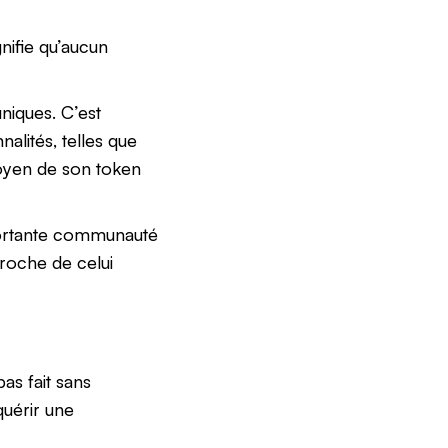
gnifie qu’aucun
niques. C’est
lités, telles que
moyen de son token
portante communauté
proche de celui
s fait sans
quérir une