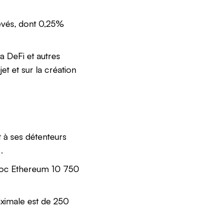
levés, dont 0,25%
a DeFi et autres
et et sur la création
t à ses détenteurs
.
bloc Ethereum 10 750
aximale est de 250