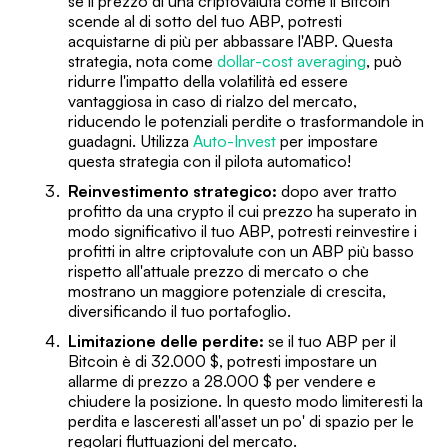
se il prezzo di una criptovaluta come il Bitcoin
scende al di sotto del tuo ABP, potresti
acquistarne di più per abbassare l'ABP. Questa
strategia, nota come
dollar-cost averaging
, può
ridurre l'impatto della volatilità ed essere
vantaggiosa in caso di rialzo del mercato,
riducendo le potenziali perdite o trasformandole in
guadagni. Utilizza
Auto-Invest
per impostare
questa strategia con il pilota automatico!
Reinvestimento strategico:
dopo aver tratto
profitto da una crypto il cui prezzo ha superato in
modo significativo il tuo ABP, potresti reinvestire i
profitti in altre criptovalute con un ABP più basso
rispetto all'attuale prezzo di mercato o che
mostrano un maggiore potenziale di crescita,
diversificando il tuo portafoglio.
Limitazione delle perdite:
se il tuo ABP per il
Bitcoin è di 32.000 $, potresti impostare un
allarme di prezzo a 28.000 $ per vendere e
chiudere la posizione. In questo modo limiteresti la
perdita e lasceresti all'asset un po' di spazio per le
regolari fluttuazioni del mercato.